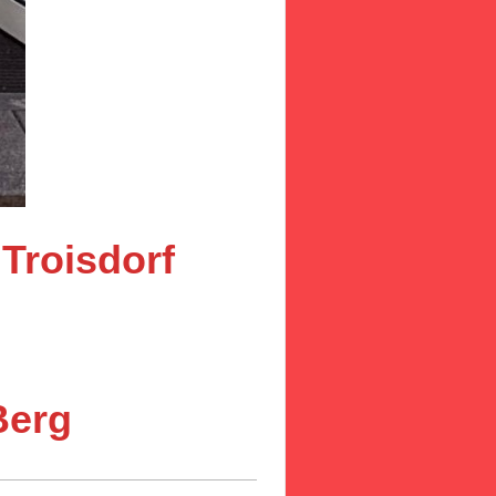
 Troisdorf
erg