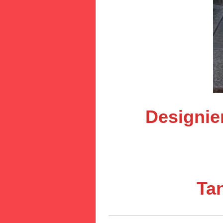
Designier
Ta