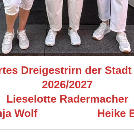
tes Dreigestrirn der Stadt
2026/2027
Lieselotte Radermacher
nja Wolf Heike B