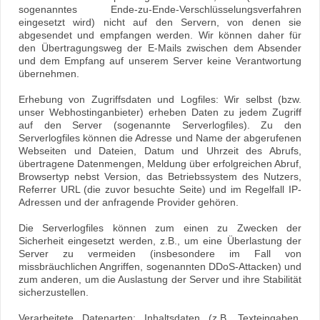
sogenanntes Ende-zu-Ende-Verschlüsselungsverfahren
eingesetzt wird) nicht auf den Servern, von denen sie
abgesendet und empfangen werden. Wir können daher für
den Übertragungsweg der E-Mails zwischen dem Absender
und dem Empfang auf unserem Server keine Verantwortung
übernehmen.
Erhebung von Zugriffsdaten und Logfiles: Wir selbst (bzw.
unser Webhostinganbieter) erheben Daten zu jedem Zugriff
auf den Server (sogenannte Serverlogfiles). Zu den
Serverlogfiles können die Adresse und Name der abgerufenen
Webseiten und Dateien, Datum und Uhrzeit des Abrufs,
übertragene Datenmengen, Meldung über erfolgreichen Abruf,
Browsertyp nebst Version, das Betriebssystem des Nutzers,
Referrer URL (die zuvor besuchte Seite) und im Regelfall IP-
Adressen und der anfragende Provider gehören.
Die Serverlogfiles können zum einen zu Zwecken der
Sicherheit eingesetzt werden, z.B., um eine Überlastung der
Server zu vermeiden (insbesondere im Fall von
missbräuchlichen Angriffen, sogenannten DDoS-Attacken) und
zum anderen, um die Auslastung der Server und ihre Stabilität
sicherzustellen.
Verarbeitete Datenarten: Inhaltsdaten (z.B. Texteingaben,