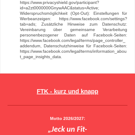
https://www.privacyshield.gov/participant?
id=a2zt0000000GnywAAC&status=Active;
Widerspruchsmöglichkeit (Opt-Out): Einstellungen für
Werbeanzeigen: https://www.facebook.com/settings?
tab=ads; Zusätzliche Hinweise zum Datenschutz:
Vereinbarung über gemeinsame Verarbeitung
personenbezogener Daten auf Facebook-Seiten:
https://www.facebook.com/legal/terms/page_controller_
addendum, Datenschutzhinweise für Facebook-Seiten:
https://www.facebook.com/legal/terms/information_abou
t_page_insights_data.
FTK - kurz und knapp
Motto 2026/2027:
„Jeck un Fit-