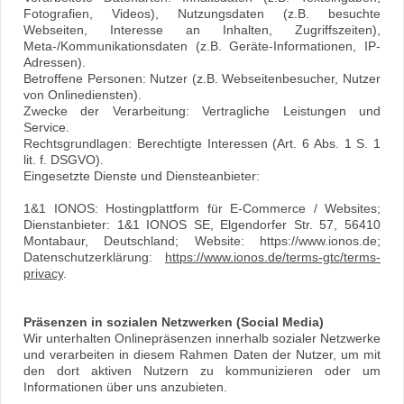
Fotografien, Videos), Nutzungsdaten (z.B. besuchte
Webseiten, Interesse an Inhalten, Zugriffszeiten),
Meta-/Kommunikationsdaten (z.B. Geräte-Informationen, IP-
Adressen).
Betroffene Personen: Nutzer (z.B. Webseitenbesucher, Nutzer
von Onlinediensten).
Zwecke der Verarbeitung: Vertragliche Leistungen und
Service.
Rechtsgrundlagen: Berechtigte Interessen (Art. 6 Abs. 1 S. 1
lit. f. DSGVO).
Eingesetzte Dienste und Diensteanbieter:
1&1 IONOS: Hostingplattform für E-Commerce / Websites;
Dienstanbieter: 1&1 IONOS SE, Elgendorfer Str. 57, 56410
Montabaur, Deutschland; Website: https://www.ionos.de;
Datenschutzerklärung:
https://www.ionos.de/terms-gtc/terms-
privacy
.
Präsenzen in sozialen Netzwerken (Social Media)
Wir unterhalten Onlinepräsenzen innerhalb sozialer Netzwerke
und verarbeiten in diesem Rahmen Daten der Nutzer, um mit
den dort aktiven Nutzern zu kommunizieren oder um
Informationen über uns anzubieten.